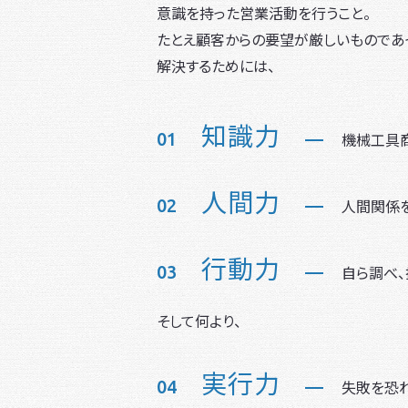
意識を持った営業活動を行うこと。
たとえ顧客からの要望が厳しいものであ
解決するためには、
知識力
01
機械工具
人間力
02
人間関係
行動力
03
自ら調べ
そして何より、
実行力
04
失敗を恐